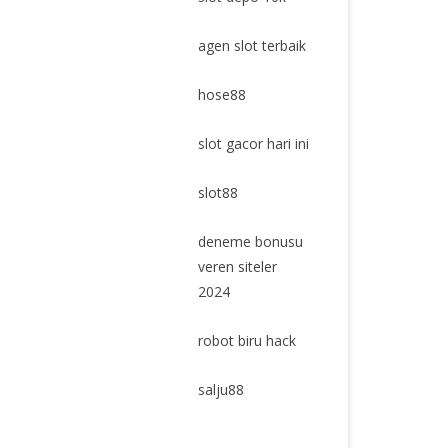
agen slot terbaik
hose88
slot gacor hari ini
slot88
deneme bonusu
veren siteler
2024
robot biru hack
salju88