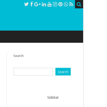
Search
Search
Sidebar