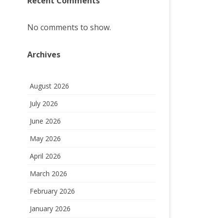
Recent Comments
No comments to show.
Archives
August 2026
July 2026
June 2026
May 2026
April 2026
March 2026
February 2026
January 2026