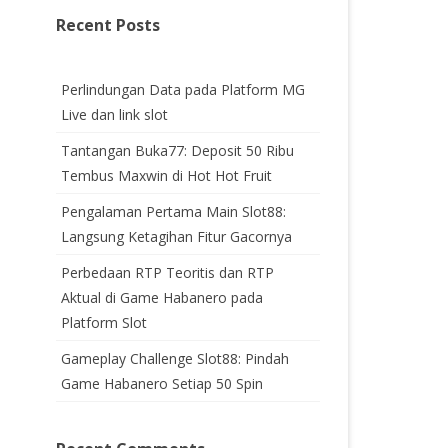
Recent Posts
Perlindungan Data pada Platform MG
Live dan link slot
Tantangan Buka77: Deposit 50 Ribu
Tembus Maxwin di Hot Hot Fruit
Pengalaman Pertama Main Slot88:
Langsung Ketagihan Fitur Gacornya
Perbedaan RTP Teoritis dan RTP
Aktual di Game Habanero pada
Platform Slot
Gameplay Challenge Slot88: Pindah
Game Habanero Setiap 50 Spin