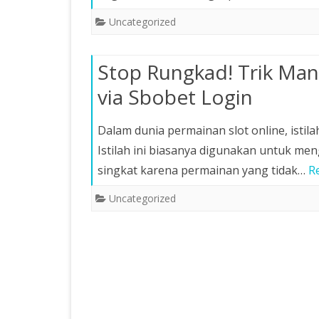
Uncategorized
Stop Rungkad! Trik Man
via Sbobet Login
Dalam dunia permainan slot online, istil
Istilah ini biasanya digunakan untuk me
singkat karena permainan yang tidak…
R
Uncategorized