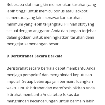
Beberapa slot mungkin memerlukan taruhan yang
lebih tinggi untuk memicu bonus atau jackpot,
sementara yang lain menawarkan taruhan
minimum yang lebih terjangkau. Pilihlah slot yang
sesuai dengan anggaran Anda dan jangan terjebak
dalam godaan untuk meningkatkan taruhan demi
mengejar kemenangan besar.
9. Beristirahat Secara Berkala
Beristirahat secara berkala dapat membantu Anda
menjaga perspektif dan menghindari keputusan
impulsif. Setiap beberapa jam bermain, luangkan
waktu untuk istirahat dan merefresh pikiran Anda.
Istirahat membantu Anda tetap fokus dan
menghindari kecenderungan untuk bermain lebih