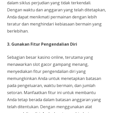
dalam siklus perjudian yang tidak terkendali.
Dengan waktu dan anggaran yang telah ditetapkan,
Anda dapat menikmati permainan dengan lebih
teratur dan menghindari kebiasaan bermain yang
berlebihan.
3. Gunakan Fitur Pengendalian Diri
Sebagian besar kasino online, terutama yang
menawarkan slot gacor gampang menang,
menyediakan fitur pengendalian diri yang
memungkinkan Anda untuk menetapkan batasan
pada pengeluaran, waktu bermain, dan jumlah
setoran. Manfaatkan fitur ini untuk membantu
Anda tetap berada dalam batasan anggaran yang
telah ditentukan. Dengan menggunakan alat