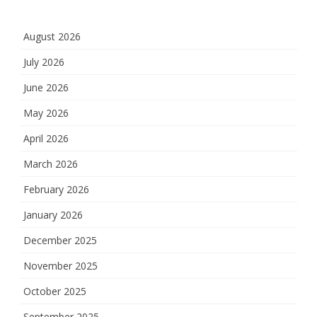
August 2026
July 2026
June 2026
May 2026
April 2026
March 2026
February 2026
January 2026
December 2025
November 2025
October 2025
September 2025