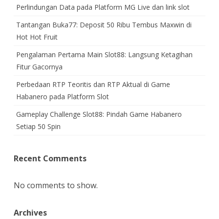
Perlindungan Data pada Platform MG Live dan link slot
Tantangan Buka77: Deposit 50 Ribu Tembus Maxwin di
Hot Hot Fruit
Pengalaman Pertama Main Slot88: Langsung Ketagihan
Fitur Gacornya
Perbedaan RTP Teoritis dan RTP Aktual di Game
Habanero pada Platform Slot
Gameplay Challenge Slot88: Pindah Game Habanero
Setiap 50 Spin
Recent Comments
No comments to show.
Archives