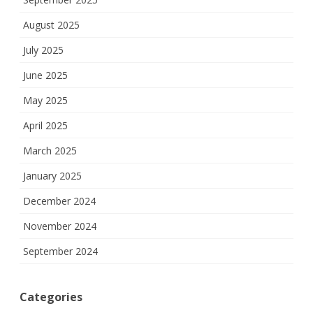
August 2025
July 2025
June 2025
May 2025
April 2025
March 2025
January 2025
December 2024
November 2024
September 2024
Categories