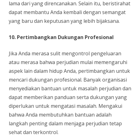
lama dari yang direncanakan. Selain itu, beristirahat
dapat membantu Anda kembali dengan semangat
yang baru dan keputusan yang lebih bijaksana.
10. Pertimbangkan Dukungan Profesional
Jika Anda merasa sulit mengontrol pengeluaran
atau merasa bahwa perjudian mulai memengaruhi
aspek lain dalam hidup Anda, pertimbangkan untuk
mencari dukungan profesional. Banyak organisasi
menyediakan bantuan untuk masalah perjudian dan
dapat memberikan panduan serta dukungan yang
diperlukan untuk mengatasi masalah. Mengakui
bahwa Anda membutuhkan bantuan adalah
langkah penting dalam menjaga perjudian tetap
sehat dan terkontrol.