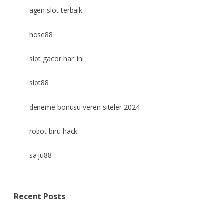
agen slot terbaik
hose88
slot gacor hari ini
slot88
deneme bonusu veren siteler 2024
robot biru hack
salju88
Recent Posts