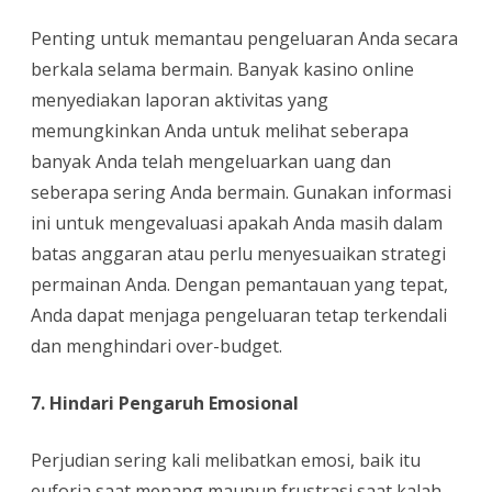
Penting untuk memantau pengeluaran Anda secara
berkala selama bermain. Banyak kasino online
menyediakan laporan aktivitas yang
memungkinkan Anda untuk melihat seberapa
banyak Anda telah mengeluarkan uang dan
seberapa sering Anda bermain. Gunakan informasi
ini untuk mengevaluasi apakah Anda masih dalam
batas anggaran atau perlu menyesuaikan strategi
permainan Anda. Dengan pemantauan yang tepat,
Anda dapat menjaga pengeluaran tetap terkendali
dan menghindari over-budget.
7. Hindari Pengaruh Emosional
Perjudian sering kali melibatkan emosi, baik itu
euforia saat menang maupun frustrasi saat kalah.