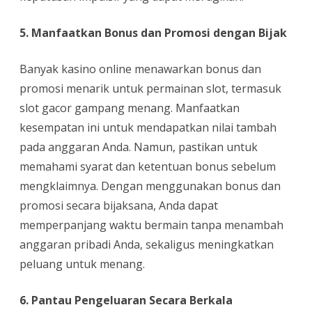
5. Manfaatkan Bonus dan Promosi dengan Bijak
Banyak kasino online menawarkan bonus dan
promosi menarik untuk permainan slot, termasuk
slot gacor gampang menang. Manfaatkan
kesempatan ini untuk mendapatkan nilai tambah
pada anggaran Anda. Namun, pastikan untuk
memahami syarat dan ketentuan bonus sebelum
mengklaimnya. Dengan menggunakan bonus dan
promosi secara bijaksana, Anda dapat
memperpanjang waktu bermain tanpa menambah
anggaran pribadi Anda, sekaligus meningkatkan
peluang untuk menang.
6. Pantau Pengeluaran Secara Berkala