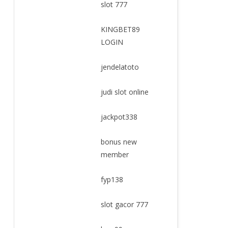
slot 777
KINGBET89
LOGIN
jendelatoto
judi slot online
jackpot338
bonus new
member
fyp138
slot gacor 777