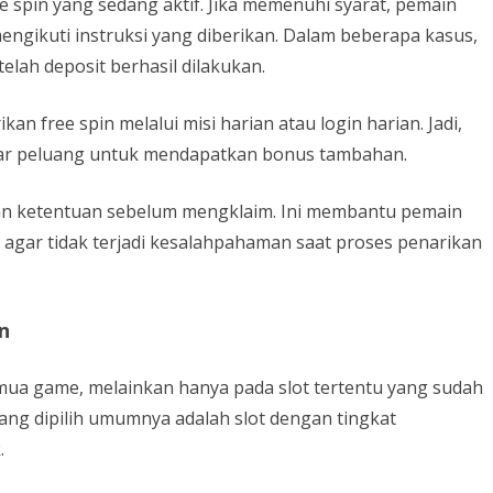
ee spin yang sedang aktif. Jika memenuhi syarat, pemain
ngikuti instruksi yang diberikan. Dalam beberapa kasus,
elah deposit berhasil dilakukan.
n free spin melalui misi harian atau login harian. Jadi,
esar peluang untuk mendapatkan bonus tambahan.
n ketentuan sebelum mengklaim. Ini membantu pemain
gar tidak terjadi kesalahpahaman saat proses penarikan
n
emua game, melainkan hanya pada slot tertentu yang sudah
ang dipilih umumnya adalah slot dengan tingkat
.