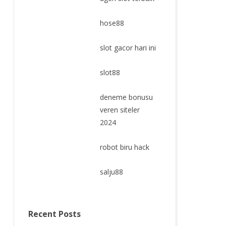
hose88
slot gacor hari ini
slot88
deneme bonusu
veren siteler
2024
robot biru hack
salju88
Recent Posts