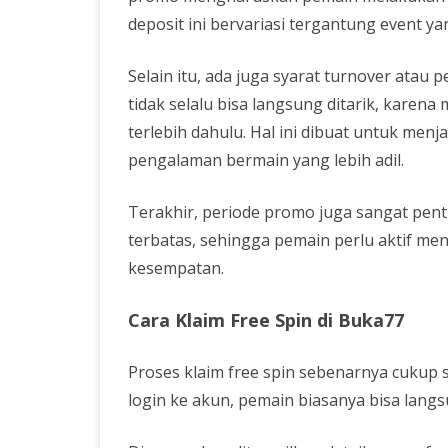
deposit ini bervariasi tergantung event ya
Selain itu, ada juga syarat turnover atau 
tidak selalu bisa langsung ditarik, karen
terlebih dahulu. Hal ini dibuat untuk m
pengalaman bermain yang lebih adil.
Terakhir, periode promo juga sangat penti
terbatas, sehingga pemain perlu aktif men
kesempatan.
Cara Klaim Free Spin di Buka77
Proses klaim free spin sebenarnya cukup s
login ke akun, pemain biasanya bisa lan