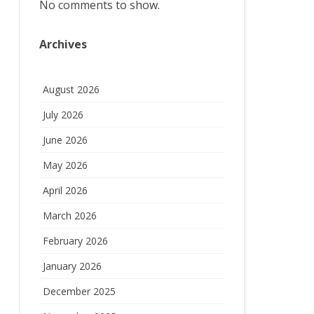
No comments to show.
Archives
August 2026
July 2026
June 2026
May 2026
April 2026
March 2026
February 2026
January 2026
December 2025