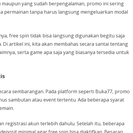
7:
ru maupun yang sudah berpengalaman, promo ini sering
ba permainan tanpa harus langsung mengeluarkan modal
t,
,
, free spin tidak bisa langsung digunakan begitu saja
Di artikel ini, kita akan membahas secara santai tentang
klaimnya, serta game apa saja yang biasanya tersedia untuk
e
dia
is
 secara sembarangan. Pada platform seperti Buka77, promo
nus sambutan atau event tertentu. Ada beberapa syarat
emain.
registrasi akun terlebih dahulu. Setelah itu, beberapa
osit minimal agar free spin bisa diaktifkan. Besaran