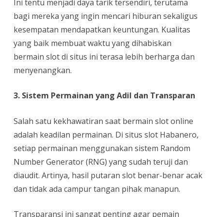
Ini tentu menjadi daya tarik tersendiri, terutama
bagi mereka yang ingin mencari hiburan sekaligus
kesempatan mendapatkan keuntungan. Kualitas
yang baik membuat waktu yang dihabiskan
bermain slot di situs ini terasa lebih berharga dan
menyenangkan.
3. Sistem Permainan yang Adil dan Transparan
Salah satu kekhawatiran saat bermain slot online
adalah keadilan permainan. Di situs slot Habanero,
setiap permainan menggunakan sistem Random
Number Generator (RNG) yang sudah teruji dan
diaudit. Artinya, hasil putaran slot benar-benar acak
dan tidak ada campur tangan pihak manapun.
Transparansi ini sangat penting agar pemain