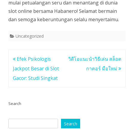
mulai petualangan seru dan menantang di dunia
slot online bersama Habanero! Selamat bermain
dan semoga keberuntungan selalu menyertaimu.
Uncategorized
Post
Efek Psikologis
วิดีโอแนะนำวิธีเล่น สล็อต
navigation
Jackpot Besar di Slot
กาคอร์ มือใหม่
Gacor: Studi Singkat
Search
Search