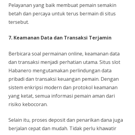
Pelayanan yang baik membuat pemain semakin
betah dan percaya untuk terus bermain di situs
tersebut.
7. Keamanan Data dan Transaksi Terjamin
Berbicara soal permainan online, keamanan data
dan transaksi menjadi perhatian utama. Situs slot
Habanero mengutamakan perlindungan data
pribadi dan transaksi keuangan pemain. Dengan
sistem enkripsi modern dan protokol keamanan
yang ketat, semua informasi pemain aman dari
risiko kebocoran.
Selain itu, proses deposit dan penarikan dana juga
berjalan cepat dan mudah. Tidak perlu khawatir