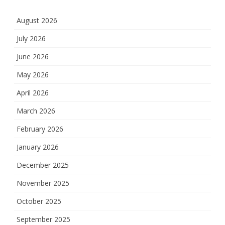
August 2026
July 2026
June 2026
May 2026
April 2026
March 2026
February 2026
January 2026
December 2025
November 2025
October 2025
September 2025