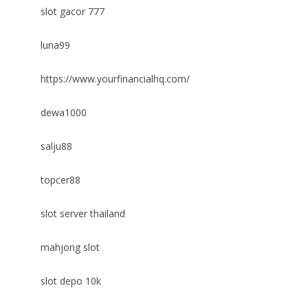
slot gacor 777
luna99
https://www.yourfinancialhq.com/
dewa1000
salju88
topcer88
slot server thailand
mahjong slot
slot depo 10k