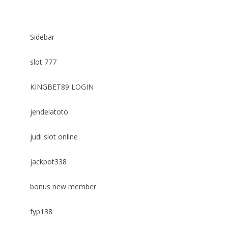
Sidebar
slot 777
KINGBET89 LOGIN
jendelatoto
judi slot online
jackpot338
bonus new member
fyp138