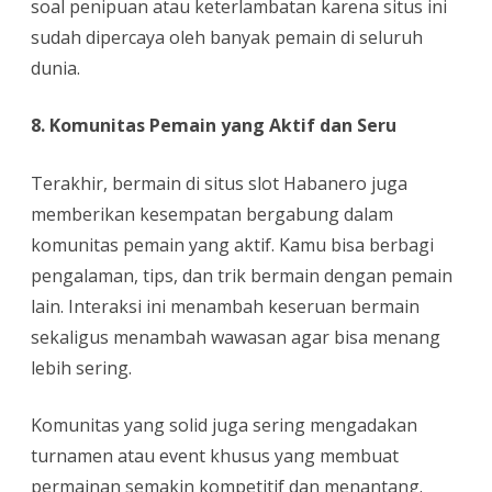
soal penipuan atau keterlambatan karena situs ini
sudah dipercaya oleh banyak pemain di seluruh
dunia.
8. Komunitas Pemain yang Aktif dan Seru
Terakhir, bermain di situs slot Habanero juga
memberikan kesempatan bergabung dalam
komunitas pemain yang aktif. Kamu bisa berbagi
pengalaman, tips, dan trik bermain dengan pemain
lain. Interaksi ini menambah keseruan bermain
sekaligus menambah wawasan agar bisa menang
lebih sering.
Komunitas yang solid juga sering mengadakan
turnamen atau event khusus yang membuat
permainan semakin kompetitif dan menantang.