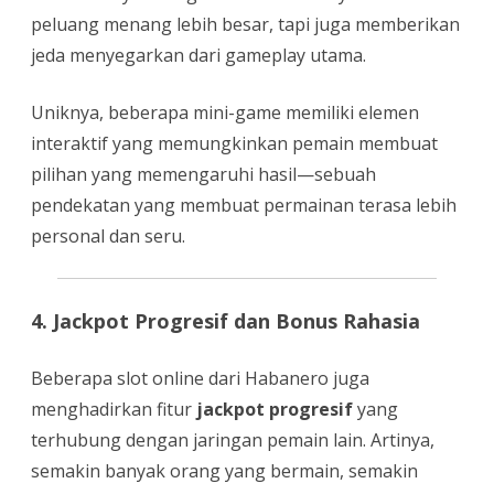
peluang menang lebih besar, tapi juga memberikan
jeda menyegarkan dari gameplay utama.
Uniknya, beberapa mini-game memiliki elemen
interaktif yang memungkinkan pemain membuat
pilihan yang memengaruhi hasil—sebuah
pendekatan yang membuat permainan terasa lebih
personal dan seru.
4. Jackpot Progresif dan Bonus Rahasia
Beberapa slot online dari Habanero juga
menghadirkan fitur
jackpot progresif
yang
terhubung dengan jaringan pemain lain. Artinya,
semakin banyak orang yang bermain, semakin