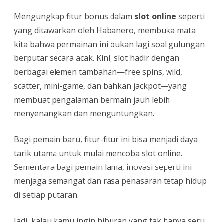
Mengungkap fitur bonus dalam
slot online
seperti
yang ditawarkan oleh Habanero, membuka mata
kita bahwa permainan ini bukan lagi soal gulungan
berputar secara acak. Kini, slot hadir dengan
berbagai elemen tambahan—free spins, wild,
scatter, mini-game, dan bahkan jackpot—yang
membuat pengalaman bermain jauh lebih
menyenangkan dan menguntungkan.
Bagi pemain baru, fitur-fitur ini bisa menjadi daya
tarik utama untuk mulai mencoba slot online.
Sementara bagi pemain lama, inovasi seperti ini
menjaga semangat dan rasa penasaran tetap hidup
di setiap putaran.
Jadi, kalau kamu ingin hiburan yang tak hanya seru