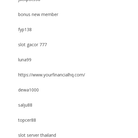
bonus new member
fyp138
slot gacor 777
luna99
https://www.yourfinancialhq.com/
dewa1000
salju88
topcer88
slot server thailand