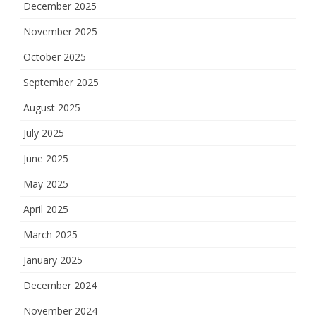
December 2025
November 2025
October 2025
September 2025
August 2025
July 2025
June 2025
May 2025
April 2025
March 2025
January 2025
December 2024
November 2024