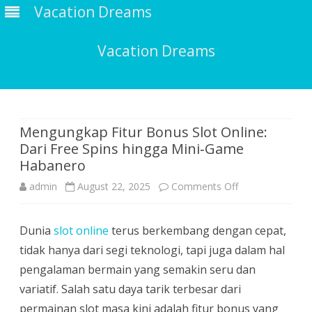
Vacation Dreams
Vacation Dreams
Skip
to
content
Mengungkap Fitur Bonus Slot Online:
Dari Free Spins hingga Mini‑Game
Habanero
on
admin
August 22, 2025
Comments Off
Mengungkap
Dunia
slot online
terus berkembang dengan cepat,
Fitur
tidak hanya dari segi teknologi, tapi juga dalam hal
Bonus
pengalaman bermain yang semakin seru dan
Slot
variatif. Salah satu daya tarik terbesar dari
permainan slot masa kini adalah fitur bonus yang
Online: