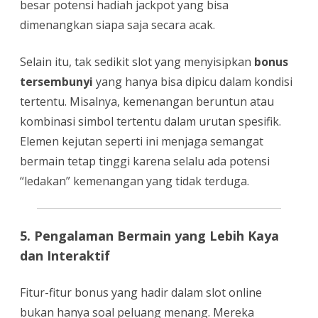
besar potensi hadiah jackpot yang bisa
dimenangkan siapa saja secara acak.
Selain itu, tak sedikit slot yang menyisipkan
bonus
tersembunyi
yang hanya bisa dipicu dalam kondisi
tertentu. Misalnya, kemenangan beruntun atau
kombinasi simbol tertentu dalam urutan spesifik.
Elemen kejutan seperti ini menjaga semangat
bermain tetap tinggi karena selalu ada potensi
“ledakan” kemenangan yang tidak terduga.
5. Pengalaman Bermain yang Lebih Kaya
dan Interaktif
Fitur-fitur bonus yang hadir dalam slot online
bukan hanya soal peluang menang. Mereka