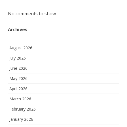
No comments to show.
Archives
August 2026
July 2026
June 2026
May 2026
April 2026
March 2026
February 2026
January 2026