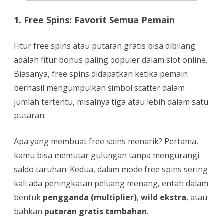
1. Free Spins: Favorit Semua Pemain
Fitur free spins atau putaran gratis bisa dibilang
adalah fitur bonus paling populer dalam slot online.
Biasanya, free spins didapatkan ketika pemain
berhasil mengumpulkan simbol scatter dalam
jumlah tertentu, misalnya tiga atau lebih dalam satu
putaran.
Apa yang membuat free spins menarik? Pertama,
kamu bisa memutar gulungan tanpa mengurangi
saldo taruhan. Kedua, dalam mode free spins sering
kali ada peningkatan peluang menang, entah dalam
bentuk
pengganda (multiplier)
,
wild ekstra
, atau
bahkan
putaran gratis tambahan
.