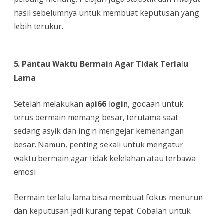
hasil sebelumnya untuk membuat keputusan yang
lebih terukur.
5.
Pantau Waktu Bermain Agar Tidak Terlalu
Lama
Setelah melakukan
api66 login
, godaan untuk
terus bermain memang besar, terutama saat
sedang asyik dan ingin mengejar kemenangan
besar. Namun, penting sekali untuk mengatur
waktu bermain agar tidak kelelahan atau terbawa
emosi.
Bermain terlalu lama bisa membuat fokus menurun
dan keputusan jadi kurang tepat. Cobalah untuk