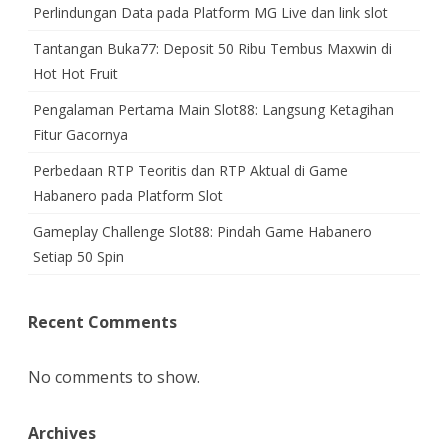
Perlindungan Data pada Platform MG Live dan link slot
Tantangan Buka77: Deposit 50 Ribu Tembus Maxwin di
Hot Hot Fruit
Pengalaman Pertama Main Slot88: Langsung Ketagihan
Fitur Gacornya
Perbedaan RTP Teoritis dan RTP Aktual di Game
Habanero pada Platform Slot
Gameplay Challenge Slot88: Pindah Game Habanero
Setiap 50 Spin
Recent Comments
No comments to show.
Archives