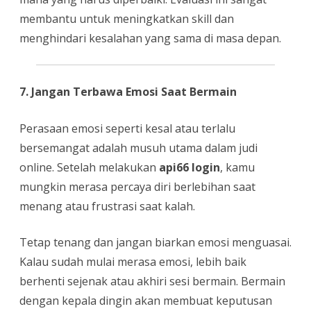
membantu untuk meningkatkan skill dan
menghindari kesalahan yang sama di masa depan.
7.
Jangan Terbawa Emosi Saat Bermain
Perasaan emosi seperti kesal atau terlalu
bersemangat adalah musuh utama dalam judi
online. Setelah melakukan
api66 login
, kamu
mungkin merasa percaya diri berlebihan saat
menang atau frustrasi saat kalah.
Tetap tenang dan jangan biarkan emosi menguasai.
Kalau sudah mulai merasa emosi, lebih baik
berhenti sejenak atau akhiri sesi bermain. Bermain
dengan kepala dingin akan membuat keputusan