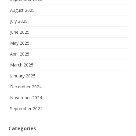
August 2025
July 2025
June 2025
May 2025
April 2025
March 2025
January 2025
December 2024
November 2024
September 2024
Categories